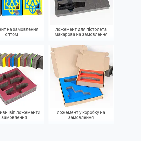
нт на замовлення
ложемент для пістолета
оптом
макарова на замовлення
ивні віп ложементи
ложемент у коробку на
а замовлення
замовлення