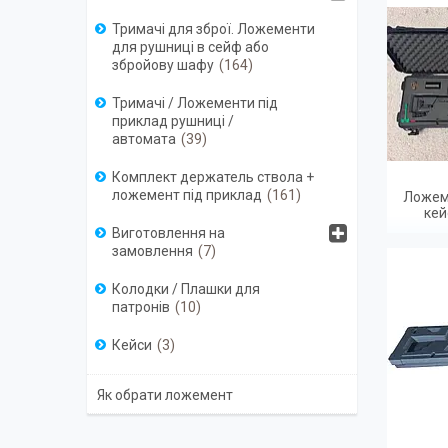
Тримачі для зброї. Ложементи
для рушниці в сейф або
збройову шафу
164
Тримачі / Ложементи під
приклад рушниці /
автомата
39
Комплект держатель ствола +
ложемент під приклад
161
Ложеме
кей
Виготовлення на
замовлення
7
Колодки / Плашки для
патронів
10
Кейси
3
Як обрати ложемент