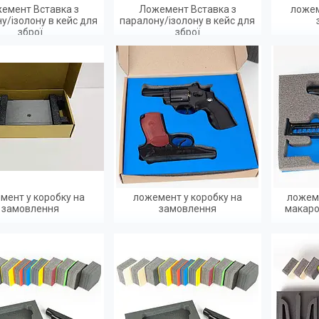
емент Вставка з
Ложемент Вставка з
ложем
у/ізолону в кейс для
паралону/ізолону в кейс для
зброї
зброї
мент у коробку на
ложемент у коробку на
ложеме
замовлення
замовлення
макаро