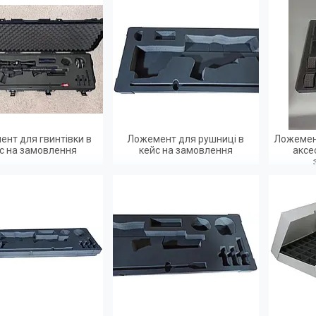
нт для гвинтівки в
Ложемент для рушниці в
Ложемент
с на замовлення
кейс на замовлення
аксе