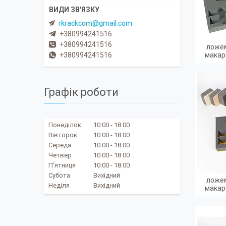
rkrackcom@gmail.com
+380994241516
+380994241516
ложем
+380994241516
макар
Графік роботи
Понеділок
10:00
18:00
Вівторок
10:00
18:00
Середа
10:00
18:00
Четвер
10:00
18:00
Пʼятниця
10:00
18:00
Субота
Вихідний
ложем
Неділя
Вихідний
макар