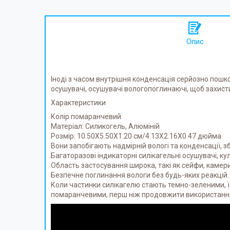
Опис
Іноді з часом внутрішня конденсація серйозно пошкод
осушувачі, осушувачі вологопоглинаючі, щоб захист
Характеристики
Колір помаранчевий
Матеріал: Силикогель, Алюміній
Розмір: 10.50X5.50X1.20 см/4.13X2.16X0.47 дюйма
Вони запобігають надмірній вологі та конденсації, 
Багаторазові індикаторні силікагельні осушувачі, к
Область застосування широка, такі як сейфи, камери,
Безпечне поглинання вологи без будь-яких реакцій. 
Коли частинки силікагелю стають темно-зеленими, їх 
помаранчевими, перш ніж продовжити використанн