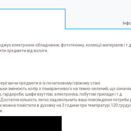
Інф
жує електронне обладнання, фототехніку, колекції матеріалів і т.д.
ити предмети від вологи.
зберігаючи предмети в їх початковому/свіжому стані.
ульки змінюють колір з помаранчевого на темно-зелений, що означає
 гардероби, шафи взуттєві, електроніка, побутові прилади і т.д.
Достатня кількість легко задовольнить ваші повсякденні потреби у 
можна помістити в духовку на 3 години при темпіратурі 120 грудусів
я.