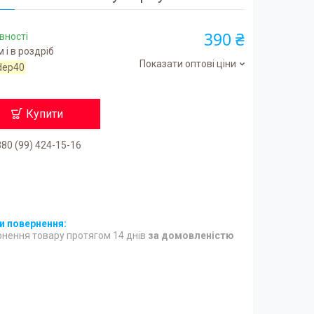
390 ₴
вності
 і в роздріб
Показати оптові ціни
deр40
Купити
80 (99) 424-15-16
нення товару протягом 14 днів
за домовленістю