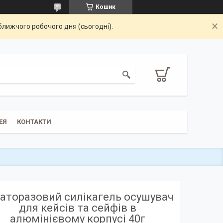
Кошик
ближчого робочого дня (сьогодні).
ЕЯ
КОНТАКТИ
аторазовий силікагель осушувач
для кейсів та сейфів в
алюмінієвому корпусі 40г