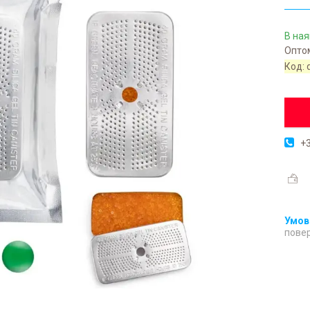
В ная
Оптом
Код:
+3
повер