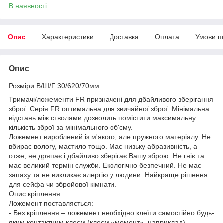
В наявності
Опис
Характеристики
Доставка
Оплата
Умови п
Опис
Розміри В/Ш/Г 30/620/70мм
Тримачі/ложементи FR призначені для дбайливого зберігання
зброї. Серія FR оптимальна для звичайної зброї. Мінімальна
відстань між стволами дозволить помістити максимальну
кількість зброї за мінімального об'єму.
Ложемент вироблений із м'якого, але пружного матеріалу. Не
вбирає вологу, мастило тощо. Має низьку абразивність, а
отже, не дряпає і дбайливо зберігає Вашу зброю. Не гніє та
має великий термін служби. Екологічно безпечний. Не має
запаху та не викликає алергію у людини. Найкраще рішення
для сейфа чи збройової кімнати.
Опис кріплення:
Ложемент поставляється:
- Без кріплення – ложемент необхідно клеїти самостійно будь-
яким контактним клеєм (клеєм «момент», наприклад).