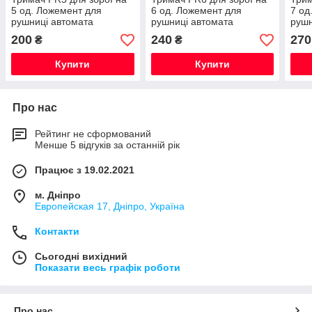
5 од. Ложемент для
6 од. Ложемент для
7 од
рушниці автомата
рушниці автомата
рушн
200
240
270
₴
₴
Купити
Купити
Про нас
Рейтинг не сформований
Менше 5 відгуків за останній рік
Працює з 19.02.2021
м. Дніпро
Европейская 17, Дніпро, Україна
Контакти
Сьогодні вихідний
Показати весь графік роботи
Про нас