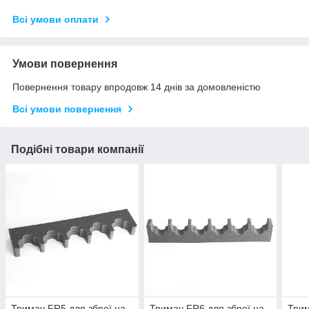
Всі умови оплати
Умови повернення
Повернення товару впродовж 14 днів за домовленістю
Всі умови повернення
Подібні товари компанії
Тримач FR5 для зброї на
Тримач FR6 для зброї на
Трим