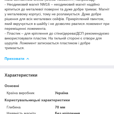
- Неодимовий магніт NM16 – неодимовий магніт надійно
кріпиться до металевої поверхні та дуже добре тримає. Магніт
у металевому корпусі, тому не розламується. Дуже добре
рішення для всіх металевих сейфів. Прикріплений гвинтом,
який вкручується в шайбу і не дозволяє рватися ложемент при
переміщенні ложемента.
- Пластик – для кріплення до стіни/дерева/ДСП рекомендуємо
використовувати пластик. На тильній стороні є отвори для
шурупів. Ложемент затискається пластиком і добре
тримається.
Приховати
Характеристики
Основні
Країна виробник
Україна
Користувальницькі характеристики
Глибина
70 мм
Наявність магніту
Без кріплення