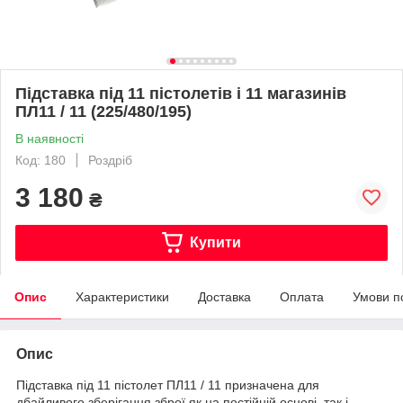
Підставка під 11 пістолетів і 11 магазинів
ПЛ11 / 11 (225/480/195)
В наявності
Код: 180
Роздріб
3 180
₴
Купити
Опис
Характеристики
Доставка
Оплата
Умови п
Опис
Підставка під 11 пістолет ПЛ11 / 11 призначена для
дбайливого зберігання зброї як на постійній основі, так і