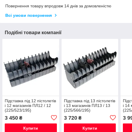
Повернення товару впродовж 14 днів за домовленістю
Всі умови повернення
Подібні товари компанії
Підставка під 12 пістолетів
Підставка під 13 пістолетів
Підс
і 12 магазинів ПЛ12 / 12
і 13 магазинів ПЛ13 / 13
і 14
(225/523/195)
(225/566/195)
(225
3 450
3 720
3 9
₴
₴
Купити
Купити