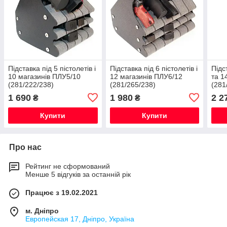
Підставка під 5 пістолетів і
Підставка під 6 пістолетів і
Підс
10 магазинів ПЛУ5/10
12 магазинів ПЛУ6/12
та 1
(281/222/238)
(281/265/238)
(281
1 690
1 980
2 2
₴
₴
Купити
Купити
Про нас
Рейтинг не сформований
Менше 5 відгуків за останній рік
Працює з 19.02.2021
м. Дніпро
Европейская 17, Дніпро, Україна