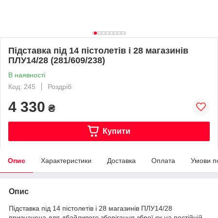
Підставка під 14 пістолетів і 28 магазинів
ПЛУ14/28 (281/609/238)
В наявності
Код: 245
Роздріб
4 330
₴
Купити
Опис
Характеристики
Доставка
Оплата
Умови п
Опис
Підставка під 14 пістолетів і 28 магазинів ПЛУ14/28
призначена для дбайливого зберігання зброї як на постійній