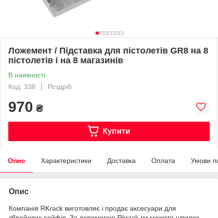
Ложемент / Підставка для пістолетів GR8 на 8
пістолетів і на 8 магазинів
В наявності
Код: 338
Роздріб
970
₴
Купити
Опис
Характеристики
Доставка
Оплата
Умови п
Опис
Компанія RKrack виготовляє і продає аксесуари для
збройових сейфів. За допомогою Rkrack ви можете швидко,