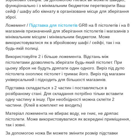
функціонально і з мінімальним бюджетом перетворити Ваш
сейф / шафу або кімнату в організоване місце для зберігання
зброї.
Ложемент /
Підставка для пістолетів
GR8 на 8 пістолетів і на 8
магазинів призначений для зберігання пістолетів і магазинів з
мінімальним місцем і мінімальним бюджетом. Може
використовуватися як в збройовому шафі / сейфі, так і на
будь-якій полиці.
Використовуйте 2 і більше ложемента. Відстань між
пістолетами дозволяють зберігати будь-який пістолет. При
цьому зброя не будуть дряпати один одного. Виріз під дуло
пістолета охоплює пістолет і тримає його. Виріз під магазин
універсальний і підходить для більшості магазинів.
Підставка складається з 2 частин і поставляється в
розібраному стані. Для складання потрібно тільки вставити
одну частину в іншу. При необхідності можна склеїти 2
частини. (Клей в комплект не входить)
Матеріал ложемента не вбирає воду, не гниє, не дряпає
пістолети. Може використовуватися як всередині приміщення,
так і зовні.
За допомогою ножа Ви можете змінити розмір підставки